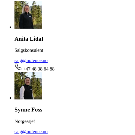
Anita Lidal
Salgskonsulent
salg@nofence.no
+47 48 38 64 88
Synne Foss
Norgessjef
salg@nofence.no