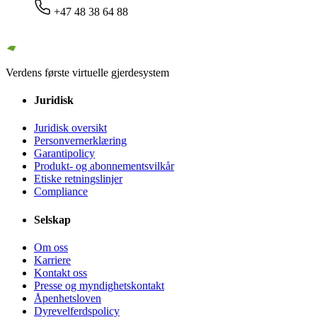
+47 48 38 64 88
Verdens første virtuelle gjerdesystem
Juridisk
Juridisk oversikt
Personvernerklæring
Garantipolicy
Produkt- og abonnementsvilkår
Etiske retningslinjer
Compliance
Selskap
Om oss
Karriere
Kontakt oss
Presse og myndighetskontakt
Åpenhetsloven
Dyrevelferdspolicy