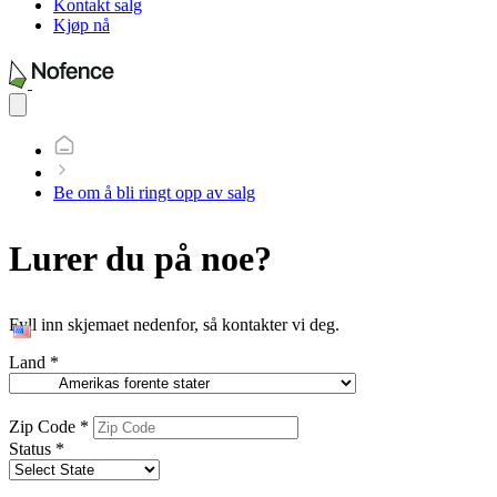
Kontakt salg
Kjøp nå
Open
main
menu
Be om å bli ringt opp av salg
Lurer du på noe?
Fyll inn skjemaet nedenfor, så kontakter vi deg.
Land
*
Zip Code
*
Status
*