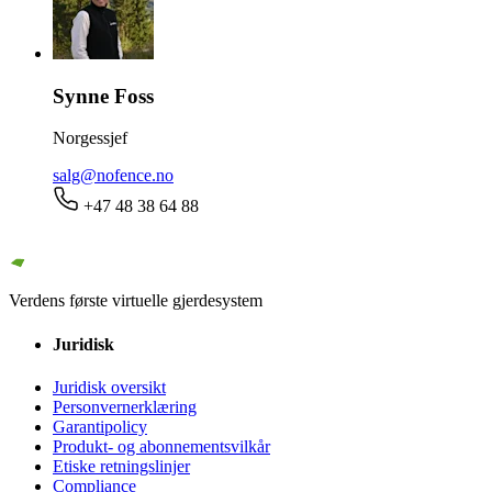
Synne Foss
Norgessjef
salg@nofence.no
+47 48 38 64 88
Verdens første virtuelle gjerdesystem
Juridisk
Juridisk oversikt
Personvernerklæring
Garantipolicy
Produkt- og abonnementsvilkår
Etiske retningslinjer
Compliance