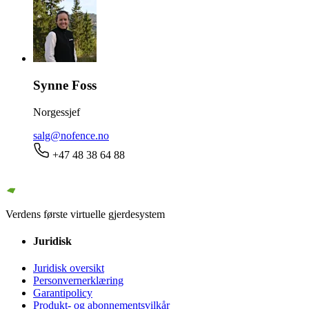
Synne Foss
Norgessjef
salg@nofence.no
+47 48 38 64 88
Verdens første virtuelle gjerdesystem
Juridisk
Juridisk oversikt
Personvernerklæring
Garantipolicy
Produkt- og abonnementsvilkår