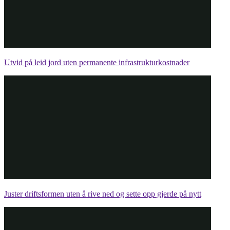
Utvid på leid jord uten permanente infrastrukturkostnader
Juster driftsformen uten å rive ned og sette opp gjerde på nytt