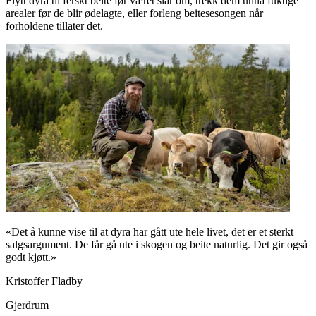
Flytt dyra til ferskt beite før været slår om, trekk dem unna fuktige
arealer før de blir ødelagte, eller forleng beitesesongen når
forholdene tillater det.
«Det å kunne vise til at dyra har gått ute hele livet, det er et sterkt
salgsargument. De får gå ute i skogen og beite naturlig. Det gir også
godt kjøtt.»
Kristoffer Fladby
Gjerdrum