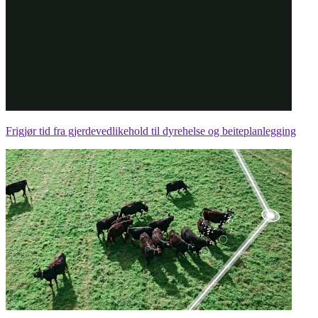
Frigjør tid fra gjerdevedlikehold til dyrehelse og beiteplanlegging