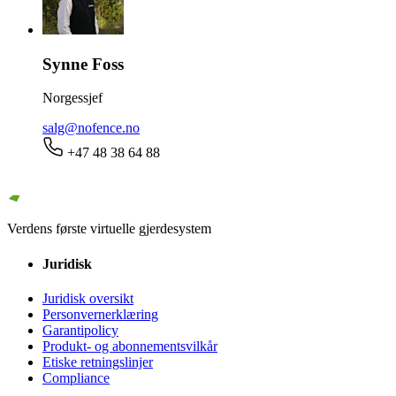
Synne Foss
Norgessjef
salg@nofence.no
+47 48 38 64 88
Verdens første virtuelle gjerdesystem
Juridisk
Juridisk oversikt
Personvernerklæring
Garantipolicy
Produkt- og abonnementsvilkår
Etiske retningslinjer
Compliance