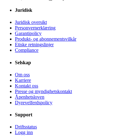
Juridisk
Juridisk oversikt
Personvernerklæring
Garantipolicy
Produkt- og abonnementsvilkår
Etiske retningslinjer
Compliance
Selskap
Om oss
Karriere
Kontakt oss
Presse og myndighetskontakt
Åpenhetsloven
Dyrevelferdspolicy
Support
Driftsstatus
Logg inn