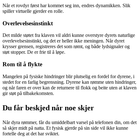
Når et rovdyr først har kommet seg inn, endres dynamikken. Slik
spiller virtuelle gjerder en rolle.
Overlevelsesinstinkt
Det milde støtet fra klaven vil aldri kunne overstyre dyrets naturlige
overlevelsesinstinkt, og det er heller ikke meningen. Når dyret
krysser grensen, registreres det som rømt, og både lydsignaler og
støt stopper. De er frie til å løpe.
Rom til å flykte
Mangelen på fysiske hindringer blir plutselig en fordel for dyrene, i
stedet for en farlig begrensning. Dyrene kan rømme uten hindringer,
og når faren er over kan de returnere til flokk og beite uten at klaven
gir støt på tilbakekomsten.
Du får beskjed når noe skjer
Når dyra rømmer, får du umiddelbart varsel på telefonen din, om det
så skjer midt på natta. Et fysisk gjerde på sin side vil ikke kunne
fortelle deg at det har sviktet.