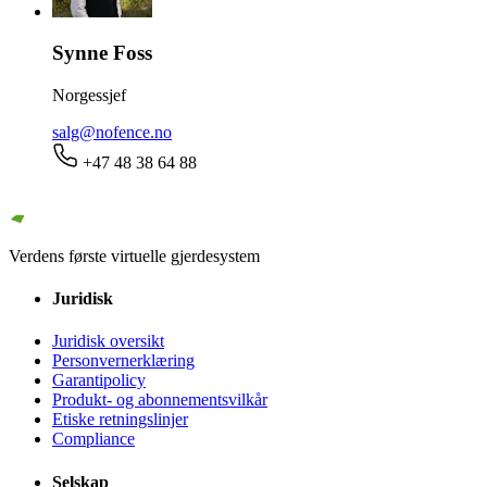
Synne Foss
Norgessjef
salg@nofence.no
+47 48 38 64 88
Verdens første virtuelle gjerdesystem
Juridisk
Juridisk oversikt
Personvernerklæring
Garantipolicy
Produkt- og abonnementsvilkår
Etiske retningslinjer
Compliance
Selskap