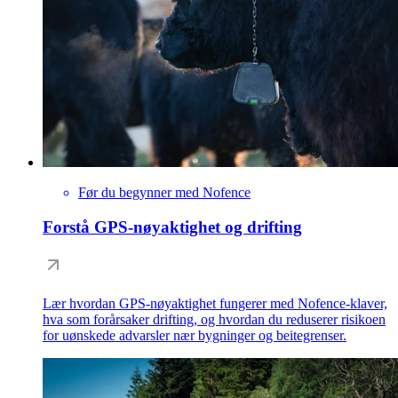
Før du begynner med Nofence
Forstå GPS-nøyaktighet og drifting
Lær hvordan GPS-nøyaktighet fungerer med Nofence-klaver,
hva som forårsaker drifting, og hvordan du reduserer risikoen
for uønskede advarsler nær bygninger og beitegrenser.