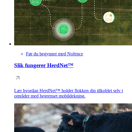
Før du begynner med Nofence
Slik fungerer HerdNet™
Lær hvordan HerdNet™ holder flokken din tilkoblet selv i
områder med begrenset mobildekning.