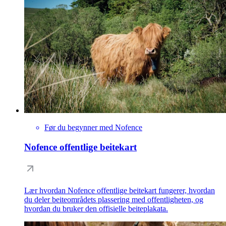
Før du begynner med Nofence
Nofence offentlige beitekart
Lær hvordan Nofence offentlige beitekart fungerer, hvordan
du deler beiteområdets plassering med offentligheten, og
hvordan du bruker den offisielle beiteplakata.